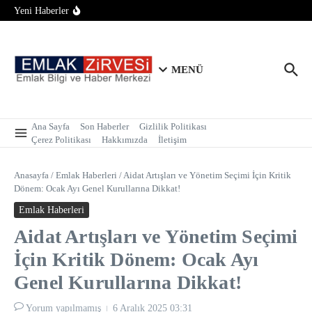
Büyük Tabela, Sıfır Bölge Bilgisi: Sektördeki Franchise
İçeriğe atla
Yeni Haberler
Sistemi Tartışmaya Açıldı
Konut Piyasasında İlk Yarı Raporu: Satışlar 700 Bine Yaklaştı
Tarım Arazilerinde Yapılaşma Şartı Değişti: Bağ Evi ve
Bungalov İçin 2 Hektar Sınırı Geldi!
MENÜ
Ana Sayfa
Son Haberler
Gizlilik Politikası
Çerez Politikası
Hakkımızda
İletişim
Anasayfa
/
Emlak Haberleri
/
Aidat Artışları ve Yönetim Seçimi İçin Kritik
Dönem: Ocak Ayı Genel Kurullarına Dikkat!
Emlak Haberleri
Aidat Artışları ve Yönetim Seçimi
İçin Kritik Dönem: Ocak Ayı
Genel Kurullarına Dikkat!
Yorum yapılmamış
6 Aralık 2025
03:31