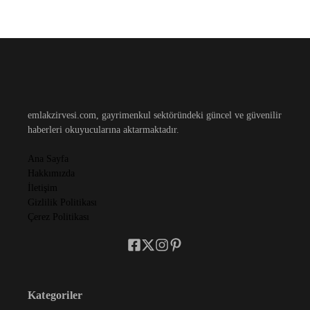
emlakzirvesi.com, gayrimenkul sektöründeki güncel ve güvenilir
haberleri okuyucularına aktarmaktadır.
Ana Sayfa
Hakkımızda
İletişim
Gizlilik Politikası
Çerez Politikası
Kategoriler