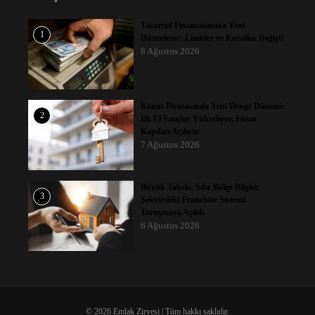
Tasarruf Finansmanına Yeni
1
Düzenleme: Limitler ve Kurallar Değişti
8 Ağustos 2026
Konut Piyasasında Yeni Denge Dönemi:
2
İlk El Satışlar Yükseliyor, Fırsat
Kapıları Açılıyor
7 Ağustos 2026
Büyük Tabela, Sıfır Bölge Bilgisi:
3
Sektördeki Franchise Sistemi
Tartışmaya Açıldı
6 Ağustos 2026
© 2026 Emlak Zirvesi | Tüm hakkı saklıdır.