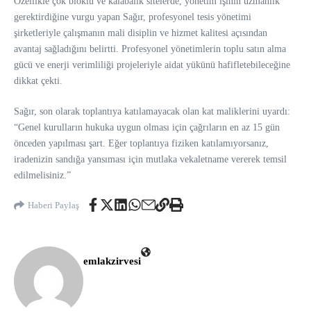
Özellikle çok bloklu ve kalabalık sitelerde, yönetim işinin uzmanlık
gerektirdiğine vurgu yapan Sağır, profesyonel tesis yönetimi
şirketleriyle çalışmanın mali disiplin ve hizmet kalitesi açısından
avantaj sağladığını belirtti. Profesyonel yönetimlerin toplu satın alma
gücü ve enerji verimliliği projeleriyle aidat yükünü hafifletebileceğine
dikkat çekti.
Sağır, son olarak toplantıya katılamayacak olan kat maliklerini uyardı:
“Genel kurulların hukuka uygun olması için çağrıların en az 15 gün
önceden yapılması şart. Eğer toplantıya fiziken katılamıyorsanız,
iradenizin sandığa yansıması için mutlaka vekaletname vererek temsil
edilmelisiniz.”
Haberi Paylaş
emlakzirvesi