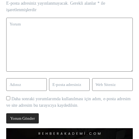
E-posta adresiniz yayınlanmayacak.
Gerekli alanlar
*
ile
işaretlenmişlerdir
Daha sonraki yorumlarımda kullanılması için adım, e-posta adresim
ve site adresim bu tarayıcıya kaydedilsin.