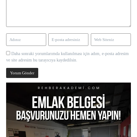
Daha sonraki yorumlarımda kullanılması için adım, e-posta adresim
ve site adresim bu tarayıcıya kaydedilsin.