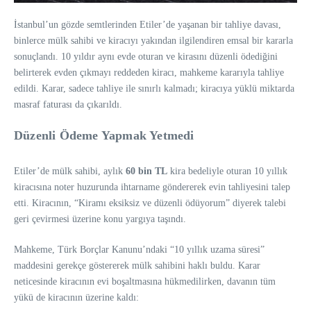
İstanbul’un gözde semtlerinden Etiler’de yaşanan bir tahliye davası,
binlerce mülk sahibi ve kiracıyı yakından ilgilendiren emsal bir kararla
sonuçlandı. 10 yıldır aynı evde oturan ve kirasını düzenli ödediğini
belirterek evden çıkmayı reddeden kiracı, mahkeme kararıyla tahliye
edildi. Karar, sadece tahliye ile sınırlı kalmadı; kiracıya yüklü miktarda
masraf faturası da çıkarıldı.
Düzenli Ödeme Yapmak Yetmedi
Etiler’de mülk sahibi, aylık
60 bin TL
kira bedeliyle oturan 10 yıllık
kiracısına noter huzurunda ihtarname göndererek evin tahliyesini talep
etti. Kiracının, “Kiramı eksiksiz ve düzenli ödüyorum” diyerek talebi
geri çevirmesi üzerine konu yargıya taşındı.
Mahkeme, Türk Borçlar Kanunu’ndaki “10 yıllık uzama süresi”
maddesini gerekçe göstererek mülk sahibini haklı buldu. Karar
neticesinde kiracının evi boşaltmasına hükmedilirken, davanın tüm
yükü de kiracının üzerine kaldı: