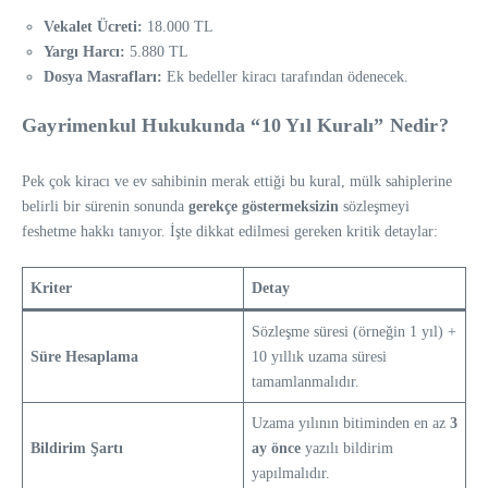
Vekalet Ücreti:
18.000 TL
Yargı Harcı:
5.880 TL
Dosya Masrafları:
Ek bedeller kiracı tarafından ödenecek.
Gayrimenkul Hukukunda “10 Yıl Kuralı” Nedir?
Pek çok kiracı ve ev sahibinin merak ettiği bu kural, mülk sahiplerine
belirli bir sürenin sonunda
gerekçe göstermeksizin
sözleşmeyi
feshetme hakkı tanıyor. İşte dikkat edilmesi gereken kritik detaylar:
Kriter
Detay
Sözleşme süresi (örneğin 1 yıl) +
Süre Hesaplama
10 yıllık uzama süresi
tamamlanmalıdır.
Uzama yılının bitiminden en az
3
Bildirim Şartı
ay önce
yazılı bildirim
yapılmalıdır.