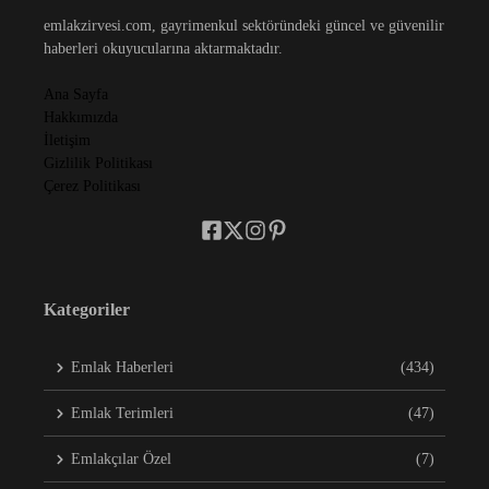
emlakzirvesi.com, gayrimenkul sektöründeki güncel ve güvenilir
haberleri okuyucularına aktarmaktadır.
Ana Sayfa
Hakkımızda
İletişim
Gizlilik Politikası
Çerez Politikası
Kategoriler
Emlak Haberleri
(434)
Emlak Terimleri
(47)
Emlakçılar Özel
(7)