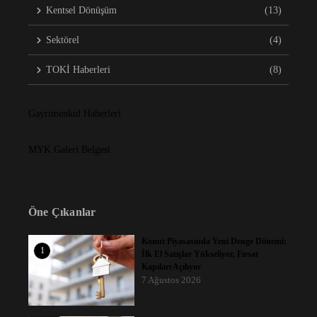
Kentsel Dönüşüm
(13)
Sektörel
(4)
TOKİ Haberleri
(8)
Gayrimenkul Haberleri
MYK Galeri Belgesi
Öne Çıkanlar
Konut Piyasasında Yeni Denge Dönemi:
1
İlk El Satışlar Yükseliyor, Fırsat
Kapıları Açılıyor
7 Ağustos 2026