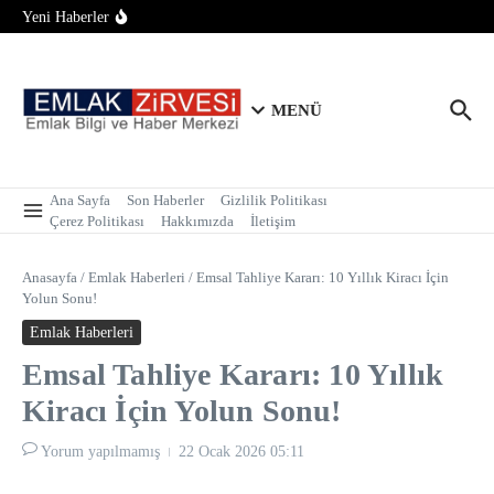
Konut Piyasasında İlk Yarı Raporu: Satışlar 700 Bine Yaklaştı
İçeriğe atla
Yeni Haberler
Tarım Arazilerinde Yapılaşma Şartı Değişti: Bağ Evi ve
Bungalov İçin 2 Hektar Sınırı Geldi!
Tapu Randevusunda Telefon Alternatifi: Alo 181 ile İnternetsiz
ve Kolay Randevu
MENÜ
Ana Sayfa
Son Haberler
Gizlilik Politikası
Çerez Politikası
Hakkımızda
İletişim
Anasayfa
/
Emlak Haberleri
/
Emsal Tahliye Kararı: 10 Yıllık Kiracı İçin
Yolun Sonu!
Emlak Haberleri
Emsal Tahliye Kararı: 10 Yıllık
Kiracı İçin Yolun Sonu!
Yorum yapılmamış
22 Ocak 2026
05:11