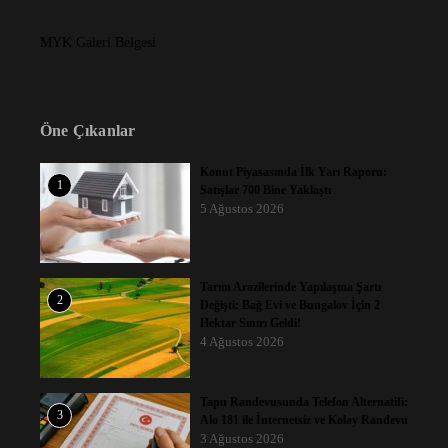
MYK Galeri Belgesi
Öne Çıkanlar
Konut Piyasasında İlk Yarı Raporu:
1
Satışlar 700 Bine Yaklaştı
5 Ağustos 2026
Tarım Arazilerinde Yapılaşma Şartı
2
Değişti: Bağ Evi ve Bungalov İçin 2
Hektar Sınırı Geldi!
4 Ağustos 2026
Tapu Randevusunda Telefon Alternatifi:
3
Alo 181 ile İnternetsiz ve Kolay Randevu
3 Ağustos 2026