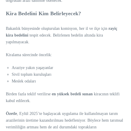
doğrudan arazi sahibine ödenecek.
Kira Bedelini Kim Belirleyecek?
Bakanlık bünyesinde oluşturulan komisyon, her il ve ilçe için
rayiç
kira bedelini
tespit edecek. Belirlenen bedelin altında kira
yapılmayacak.
Kiralama sürecinde öncelik:
Araziye yakın yaşayanlar
Sivil toplum kuruluşları
Meslek odaları
Birden fazla teklif verilirse
en yüksek bedeli sunan
kiracının teklifi
kabul edilecek.
Özetle
, Eylül 2025’te başlayacak uygulama ile kullanılmayan tarım
arazilerinin üretime kazandırılması hedefleniyor. Böylece hem tarımsal
verimliliğin artması hem de atıl durumdaki toprakların