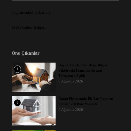
Gayrimenkul Haberleri
MYK Galeri Belgesi
Öne Çıkanlar
Büyük Tabela, Sıfır Bölge Bilgisi:
1
Sektördeki Franchise Sistemi
Tartışmaya Açıldı
6 Ağustos 2026
Konut Piyasasında İlk Yarı Raporu:
2
Satışlar 700 Bine Yaklaştı
5 Ağustos 2026