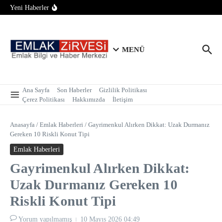
Konut Piyasasında İlk Yarı Raporu: Satışlar 700 Bine Yaklaştı
İçeriğe atla
Yeni Haberler
Tarım Arazilerinde Yapılaşma Şartı Değişti: Bağ Evi ve
Bungalov İçin 2 Hektar Sınırı Geldi!
Tapu Randevusunda Telefon Alternatifi: Alo 181 ile İnternetsiz
ve Kolay Randevu
MENÜ
Ana Sayfa
Son Haberler
Gizlilik Politikası
Çerez Politikası
Hakkımızda
İletişim
Anasayfa
/
Emlak Haberleri
/
Gayrimenkul Alırken Dikkat: Uzak Durmanız
Gereken 10 Riskli Konut Tipi
Emlak Haberleri
Gayrimenkul Alırken Dikkat:
Uzak Durmanız Gereken 10
Riskli Konut Tipi
Yorum yapılmamış
10 Mayıs 2026
04:49