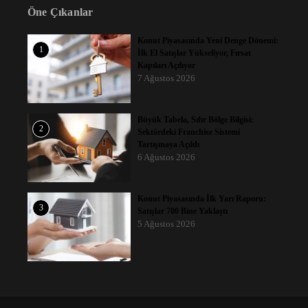
Öne Çıkanlar
Konut Piyasasında Yeni Denge Dönemi:
1
İlk El Satışlar Yükseliyor, Fırsat
Kapıları Açılıyor
7 Ağustos 2026
Büyük Tabela, Sıfır Bölge Bilgisi:
2
Sektördeki Franchise Sistemi
Tartışmaya Açıldı
6 Ağustos 2026
Konut Piyasasında İlk Yarı Raporu:
3
Satışlar 700 Bine Yaklaştı
5 Ağustos 2026