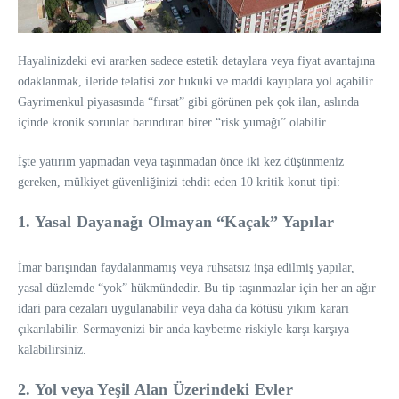
Hayalinizdeki evi ararken sadece estetik detaylara veya fiyat avantajına
odaklanmak, ileride telafisi zor hukuki ve maddi kayıplara yol açabilir.
Gayrimenkul piyasasında “fırsat” gibi görünen pek çok ilan, aslında
içinde kronik sorunlar barındıran birer “risk yumağı” olabilir.
İşte yatırım yapmadan veya taşınmadan önce iki kez düşünmeniz
gereken, mülkiyet güvenliğinizi tehdit eden 10 kritik konut tipi:
1. Yasal Dayanağı Olmayan “Kaçak” Yapılar
İmar barışından faydalanmamış veya ruhsatsız inşa edilmiş yapılar,
yasal düzlemde “yok” hükmündedir. Bu tip taşınmazlar için her an ağır
idari para cezaları uygulanabilir veya daha da kötüsü yıkım kararı
çıkarılabilir. Sermayenizi bir anda kaybetme riskiyle karşı karşıya
kalabilirsiniz.
2. Yol veya Yeşil Alan Üzerindeki Evler