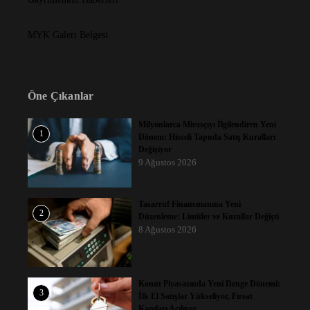
MYK Galeri Belgesi
Öne Çıkanlar
Milyonlarca Mirasçıyı İlgilendiren Yeni
1
Dönem: Hisseli Tapuda Satış Kuralları
Değişiyor
9 Ağustos 2026
Tasarruf Finansmanına Yeni
2
Düzenleme: Limitler ve Kurallar Değişti
8 Ağustos 2026
Konut Piyasasında Yeni Denge Dönemi:
3
İlk El Satışlar Yükseliyor, Fırsat
Kapıları Açılıyor