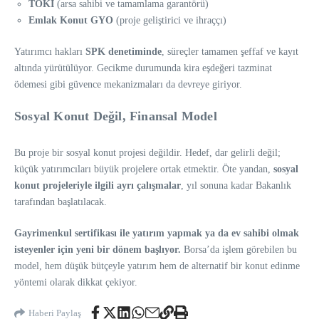
TOKİ
(arsa sahibi ve tamamlama garantörü)
Emlak Konut GYO
(proje geliştirici ve ihraççı)
Yatırımcı hakları
SPK denetiminde
, süreçler tamamen şeffaf ve kayıt
altında yürütülüyor. Gecikme durumunda kira eşdeğeri tazminat
ödemesi gibi güvence mekanizmaları da devreye giriyor.
Sosyal Konut Değil, Finansal Model
Bu proje bir sosyal konut projesi değildir. Hedef, dar gelirli değil;
küçük yatırımcıları büyük projelere ortak etmektir. Öte yandan,
sosyal
konut projeleriyle ilgili ayrı çalışmalar
, yıl sonuna kadar Bakanlık
tarafından başlatılacak.
Gayrimenkul sertifikası ile yatırım yapmak ya da ev sahibi olmak
isteyenler için yeni bir dönem başlıyor.
Borsa’da işlem görebilen bu
model, hem düşük bütçeyle yatırım hem de alternatif bir konut edinme
yöntemi olarak dikkat çekiyor.
Haberi Paylaş