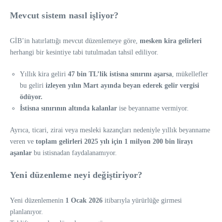
Mevcut sistem nasıl işliyor?
GİB’in hatırlattığı mevcut düzenlemeye göre,
mesken kira gelirleri
herhangi bir kesintiye tabi tutulmadan tahsil ediliyor.
Yıllık kira geliri
47 bin TL’lik istisna sınırını aşarsa
, mükellefler
bu geliri
izleyen yılın Mart ayında beyan ederek gelir vergisi
ödüyor.
İstisna sınırının altında kalanlar
ise beyanname vermiyor.
Ayrıca, ticari, zirai veya mesleki kazançları nedeniyle yıllık beyanname
veren ve
toplam gelirleri 2025 yılı için 1 milyon 200 bin lirayı
aşanlar
bu istisnadan faydalanamıyor.
Yeni düzenleme neyi değiştiriyor?
Yeni düzenlemenin
1 Ocak 2026
itibarıyla yürürlüğe girmesi
planlanıyor.