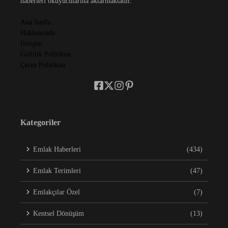
haberleri okuyucularına aktarmaktadır.
Ana Sayfa
Hakkımızda
İletişim
Gizlilik Politikası
Çerez Politikası
Kategoriler
Emlak Haberleri
(434)
Emlak Terimleri
(47)
Emlakçılar Özel
(7)
Kentsel Dönüşüm
(13)