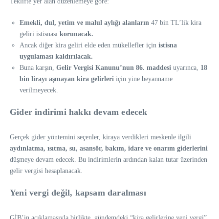
Teklifte yer alan düzenlemeye göre:
Emekli, dul, yetim ve malul aylığı alanların
47 bin TL’lik kira
geliri istisnası
korunacak.
Ancak diğer kira geliri elde eden mükellefler için
istisna
uygulaması kaldırılacak.
Buna karşın,
Gelir Vergisi Kanunu’nun 86. maddesi
uyarınca,
18
bin lirayı aşmayan kira gelirleri
için yine beyanname
verilmeyecek.
Gider indirimi hakkı devam edecek
Gerçek gider yöntemini seçenler, kiraya verdikleri meskenle ilgili
aydınlatma, ısıtma, su, asansör, bakım, idare ve onarım giderlerini
düşmeye devam edecek. Bu indirimlerin ardından kalan tutar üzerinden
gelir vergisi hesaplanacak.
Yeni vergi değil, kapsam daralması
GİB’in açıklamasıyla birlikte, gündemdeki “kira gelirlerine yeni vergi”