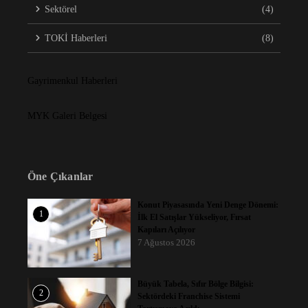
Sektörel
(4)
TOKİ Haberleri
(8)
Gayrimenkul Haberleri
MYK Galeri Belgesi
Öne Çıkanlar
Konut Piyasasında Yeni Denge Dönemi:
1
İlk El Satışlar Yükseliyor, Fırsat
Kapıları Açılıyor
7 Ağustos 2026
Büyük Tabela, Sıfır Bölge Bilgisi:
2
Sektördeki Franchise Sistemi