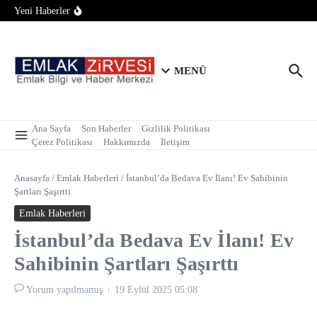
Bungalov İçin 2 Hektar Sınırı Geldi!
İçeriğe atla
Yeni Haberler
Tapu Randevusunda Telefon Alternatifi: Alo 181 ile İnternetsiz
ve Kolay Randevu
İstanbul’da Metrekare Fiyatı 250 Bin Lirayı Aşarak Altınla
Yarışıyor!
MENÜ
Ana Sayfa
Son Haberler
Gizlilik Politikası
Çerez Politikası
Hakkımızda
İletişim
Anasayfa
/
Emlak Haberleri
/
İstanbul’da Bedava Ev İlanı! Ev Sahibinin
Şartları Şaşırttı
Emlak Haberleri
İstanbul’da Bedava Ev İlanı! Ev
Sahibinin Şartları Şaşırttı
Yorum yapılmamış
19 Eylül 2025
05:08