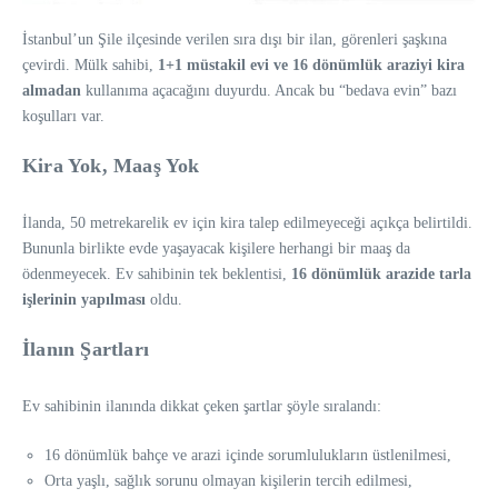
İstanbul’un Şile ilçesinde verilen sıra dışı bir ilan, görenleri şaşkına
çevirdi. Mülk sahibi,
1+1 müstakil evi ve 16 dönümlük araziyi kira
almadan
kullanıma açacağını duyurdu. Ancak bu “bedava evin” bazı
koşulları var.
Kira Yok, Maaş Yok
İlanda, 50 metrekarelik ev için kira talep edilmeyeceği açıkça belirtildi.
Bununla birlikte evde yaşayacak kişilere herhangi bir maaş da
ödenmeyecek. Ev sahibinin tek beklentisi,
16 dönümlük arazide tarla
işlerinin yapılması
oldu.
İlanın Şartları
Ev sahibinin ilanında dikkat çeken şartlar şöyle sıralandı:
16 dönümlük bahçe ve arazi içinde sorumlulukların üstlenilmesi,
Orta yaşlı, sağlık sorunu olmayan kişilerin tercih edilmesi,