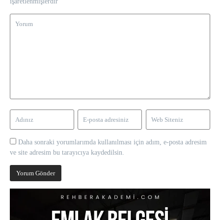
işaretlenmişlerdir
Daha sonraki yorumlarımda kullanılması için adım, e-posta adresim
ve site adresim bu tarayıcıya kaydedilsin.