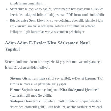
içinde işlem tamamlanır.
Şeffaflık:
Kiracı ve ev sahibi, sözleşmenin her aşamasını e-Devlet
üzerinden takip edebilir, dilediği zaman PDF formatında indirebilir.
Bürokrasiye Son:
Elektrik, su ve doğalgaz abonelik işlemleri için
artık kurumlara fiziki sözleşme götürme zorunluluğu ortadan
kalkıyor; ilgili kurumlar veriyi sistemden çekebiliyor.
Adım Adım E-Devlet Kira Sözleşmesi Nasıl
Yapılır?
Sistem, kullanıcı dostu bir arayüzle 18 yaş üstü tüm vatandaşlara açık.
İşlem süreci şu şekilde ilerliyor:
Sisteme Giriş:
Taşınmaz sahibi (ev sahibi), e-Devlet kapısına T.C.
kimlik numarası ve şifresiyle giriş yapar.
Hizmet Seçimi:
Arama çubuğuna
“Kira Sözleşmesi İşlemleri”
yazılarak ilgili modüle gidilir.
Sözleşme Hazırlama:
Ev sahibi, mülk bilgilerini (tapu detayları
sistemden otomatik gelir), kira bedelini, ödeme tarihlerini ve özel