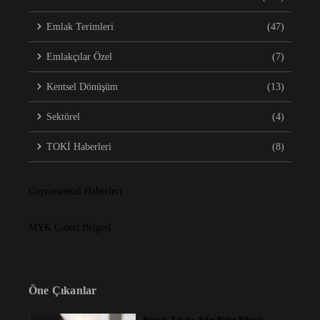
Emlak Terimleri
(47)
Emlakçılar Özel
(7)
Kentsel Dönüşüm
(13)
Sektörel
(4)
TOKİ Haberleri
(8)
Gayrimenkul Haberleri
MYK Galeri Belgesi
Öne Çıkanlar
Büyük Tabela, Sıfır Bölge Bilgisi: