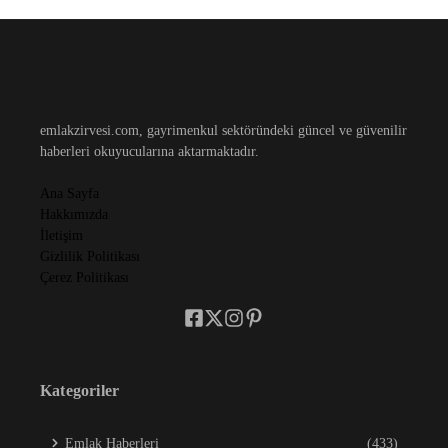
emlakzirvesi.com, gayrimenkul sektöründeki güncel ve güvenilir
haberleri okuyucularına aktarmaktadır.
Ana Sayfa
Hakkımızda
İletişim
Gizlilik Politikası
Çerez Politikası
Kategoriler
Emlak Haberleri
(433)