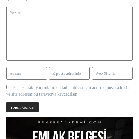
Daha sonraki yorumlarımda kullanılması için adım, e-posta adresim
ve site adresim bu tarayıcıya kaydedilsin.