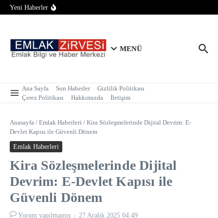
Bungalov İçin 2 Hektar Sınırı Geldi!
İçeriğe atla
Yeni Haberler
Tapu Randevusunda Telefon Alternatifi: Alo 181 ile İnternetsiz
ve Kolay Randevu
İstanbul’da Metrekare Fiyatı 250 Bin Lirayı Aşarak Altınla
Yarışıyor!
MENÜ
Ana Sayfa
Son Haberler
Gizlilik Politikası
Çerez Politikası
Hakkımızda
İletişim
Anasayfa
/
Emlak Haberleri
/
Kira Sözleşmelerinde Dijital Devrim: E-
Devlet Kapısı ile Güvenli Dönem
Emlak Haberleri
Kira Sözleşmelerinde Dijital
Devrim: E-Devlet Kapısı ile
Güvenli Dönem
Yorum yapılmamış
27 Aralık 2025
04:49