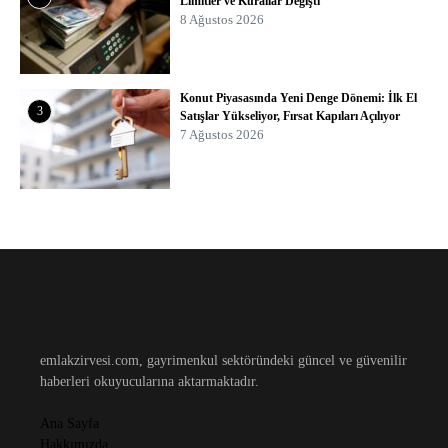
Limitler ve Kurallar Değişti
8 Ağustos 2026
Konut Piyasasında Yeni Denge Dönemi: İlk El
3
Satışlar Yükseliyor, Fırsat Kapıları Açılıyor
7 Ağustos 2026
emlakzirvesi.com, gayrimenkul sektöründeki güncel ve güvenilir
haberleri okuyucularına aktarmaktadır.
Ana Sayfa
Hakkımızda