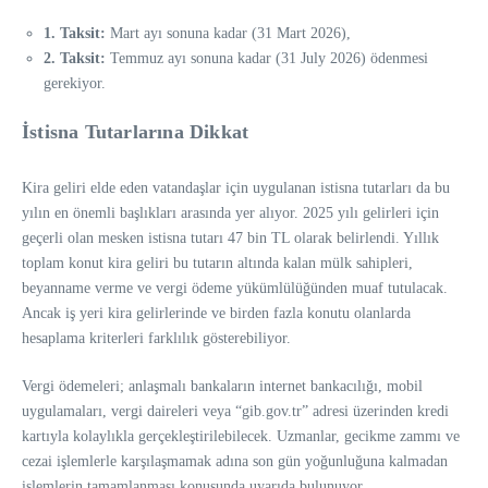
1. Taksit:
Mart ayı sonuna kadar (31 Mart 2026),
2. Taksit:
Temmuz ayı sonuna kadar (31 July 2026) ödenmesi
gerekiyor.
İstisna Tutarlarına Dikkat
Kira geliri elde eden vatandaşlar için uygulanan istisna tutarları da bu
yılın en önemli başlıkları arasında yer alıyor. 2025 yılı gelirleri için
geçerli olan mesken istisna tutarı 47 bin TL olarak belirlendi. Yıllık
toplam konut kira geliri bu tutarın altında kalan mülk sahipleri,
beyanname verme ve vergi ödeme yükümlülüğünden muaf tutulacak.
Ancak iş yeri kira gelirlerinde ve birden fazla konutu olanlarda
hesaplama kriterleri farklılık gösterebiliyor.
Vergi ödemeleri; anlaşmalı bankaların internet bankacılığı, mobil
uygulamaları, vergi daireleri veya “gib.gov.tr” adresi üzerinden kredi
kartıyla kolaylıkla gerçekleştirilebilecek. Uzmanlar, gecikme zammı ve
cezai işlemlerle karşılaşmamak adına son gün yoğunluğuna kalmadan
işlemlerin tamamlanması konusunda uyarıda bulunuyor.