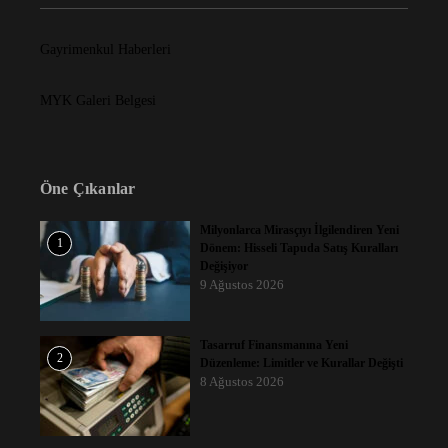
Gayrimenkul Haberleri
MYK Galeri Belgesi
Öne Çıkanlar
Milyonlarca Mirasçıyı İlgilendiren Yeni
1
Dönem: Hisseli Tapuda Satış Kuralları
Değişiyor
9 Ağustos 2026
Tasarruf Finansmanına Yeni
2
Düzenleme: Limitler ve Kurallar Değişti
8 Ağustos 2026