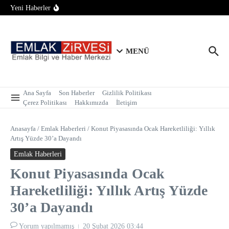
Konut Piyasasında Yeni Denge Dönemi: İlk El Satışlar
İçeriğe atla
Yeni Haberler
Yükseliyor, Fırsat Kapıları Açılıyor
Büyük Tabela, Sıfır Bölge Bilgisi: Sektördeki Franchise
Sistemi Tartışmaya Açıldı
Konut Piyasasında İlk Yarı Raporu: Satışlar 700 Bine Yaklaştı
MENÜ
Ana Sayfa
Son Haberler
Gizlilik Politikası
Çerez Politikası
Hakkımızda
İletişim
Anasayfa
/
Emlak Haberleri
/
Konut Piyasasında Ocak Hareketliliği: Yıllık
Artış Yüzde 30’a Dayandı
Emlak Haberleri
Konut Piyasasında Ocak
Hareketliliği: Yıllık Artış Yüzde
30’a Dayandı
Yorum yapılmamış
20 Şubat 2026
03:44