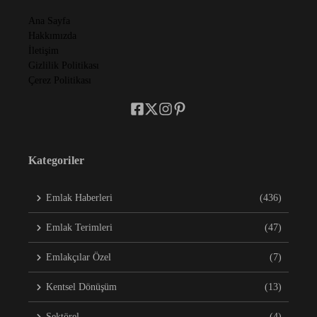
Ana Sayfa
Hakkımızda
İletişim
Gizlilik Politikası
Çerez Politikası
Kategoriler
Emlak Haberleri
(436)
Emlak Terimleri
(47)
Emlakçılar Özel
(7)
Kentsel Dönüşüm
(13)
Sektörel
(4)