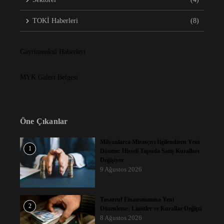
TOKİ Haberleri
(8)
Gayrimenkul Haberleri
MYK Galeri Belgesi
Öne Çıkanlar
Milyonlarca Mirasçıyı İlgilendiren Yeni
1
Dönem: Hisseli Tapuda Satış Kuralları
Değişiyor
9 Ağustos 2026
Tasarruf Finansmanına Yeni
2
Düzenleme: Limitler ve Kurallar Değişti
8 Ağustos 2026