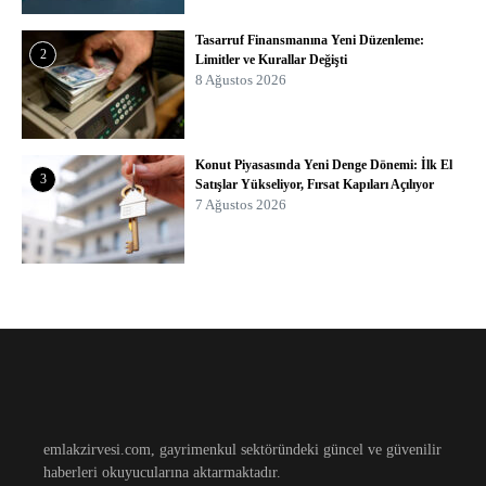
Tasarruf Finansmanına Yeni Düzenleme:
2
Limitler ve Kurallar Değişti
8 Ağustos 2026
Konut Piyasasında Yeni Denge Dönemi: İlk El
3
Satışlar Yükseliyor, Fırsat Kapıları Açılıyor
7 Ağustos 2026
emlakzirvesi.com, gayrimenkul sektöründeki güncel ve güvenilir
haberleri okuyucularına aktarmaktadır.