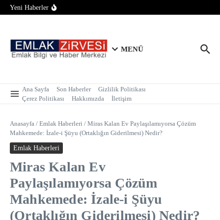
Konut Piyasasında Yeni Denge Dönemi: İlk El Satışlar
İçeriğe atla
Yeni Haberler
Yükseliyor, Fırsat Kapıları Açılıyor
Büyük Tabela, Sıfır Bölge Bilgisi: Sektördeki Franchise
Sistemi Tartışmaya Açıldı
Konut Piyasasında İlk Yarı Raporu: Satışlar 700 Bine Yaklaştı
MENÜ
Ana Sayfa
Son Haberler
Gizlilik Politikası
Çerez Politikası
Hakkımızda
İletişim
Anasayfa
/
Emlak Haberleri
/
Miras Kalan Ev Paylaşılamıyorsa Çözüm
Mahkemede: İzale-i Şüyu (Ortaklığın Giderilmesi) Nedir?
Emlak Haberleri
Miras Kalan Ev
Paylaşılamıyorsa Çözüm
Mahkemede: İzale-i Şüyu
(Ortaklığın Giderilmesi) Nedir?