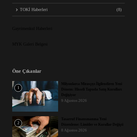
TOKİ Haberleri
(8)
Gayrimenkul Haberleri
MYK Galeri Belgesi
Öne Çıkanlar
Milyonlarca Mirasçıyı İlgilendiren Yeni
1
Dönem: Hisseli Tapuda Satış Kuralları
Değişiyor
9 Ağustos 2026
Tasarruf Finansmanına Yeni
2
Düzenleme: Limitler ve Kurallar Değişti
8 Ağustos 2026