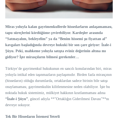
Miras yoluyla kalan gayrimenkullerde hissedarların anlaşamaması,
tapu süreçlerini kördüğüme çevirebiliyor. Kardeşler arasında
“Satmayalım, bekleyelim” ya da “Benim hissemi şu fiyattan al”
kavgaları başladığında devreye hukuki bir son çare giriyor: İzale-i
Şüyu. Peki, mahkeme yoluyla satışta eviniz değerinin altına mı
gidiyor? İşte mirasçıların bilmesi gerekenler…
Türkiye’de gayrimenkul hukukunun en sancılı konularından biri, miras
yoluyla intikal eden taşınmazların paylaşımıdır. Birden fazla mirasçının
(hissedarın) olduğu durumlarda, ortaklardan sadece birinin bile satışı
onaylamaması, gayrimenkulün kilitlenmesine neden olabiliyor. İşte bu
noktada hukuk sistemimiz, mülkiyet hakkının kısıtlanmaması adına
“İzale-i Şüyu”
, güncel adıyla **”Ortaklığın Giderilmesi Davası”**nı
devreye sokuyor.
Tek Bir Hissedarın İstemesi Yeterli