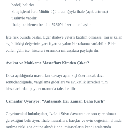
bedel) belirler.
Satış işlemi İcra Müdürlüğü aracılığıyla ihale (açık artırma)
usulüyle yapılır.
İhale, belirlenen bedelin
%50’si
üzerinden başlar.
İşte risk burada başlar. Eğer ihaleye yeterli katılım olmazsa, miras kalan
ev, bilirkişi değerinin yarı fiyatına yakın bir rakama satılabilir. Elde
edilen gelir ise, hisseleri oranında mirasçılara paylaştırılır.
Avukat ve Mahkeme Masrafları Kimden Çıkar?
Dava açıldığında masrafları davayı açan kişi öder ancak dava
sonuçlandığında, yargılama giderleri ve avukatlık ücretleri tüm
hissedarlardan payları oranında tahsil edilir.
Uzmanlar Uyarıyor: “Anlaşmak Her Zaman Daha Karlı”
Gayrimenkul hukukçuları, İzale-i Şüyu davasının en son çare olması
gerektiğini belirtiyor. İhale masrafları, harçlar ve evin değerinin altında
satılma riski göz önüne alındığında, mirasçıların kendi aralarında