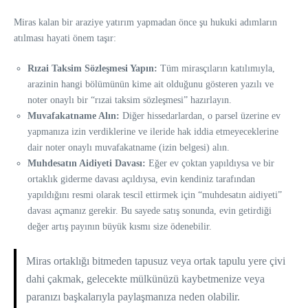
Miras kalan bir araziye yatırım yapmadan önce şu hukuki adımların
atılması hayati önem taşır:
Rızai Taksim Sözleşmesi Yapın:
Tüm mirasçıların katılımıyla,
arazinin hangi bölümünün kime ait olduğunu gösteren yazılı ve
noter onaylı bir “rızai taksim sözleşmesi” hazırlayın.
Muvafakatname Alın:
Diğer hissedarlardan, o parsel üzerine ev
yapmanıza izin verdiklerine ve ileride hak iddia etmeyeceklerine
dair noter onaylı muvafakatname (izin belgesi) alın.
Muhdesatın Aidiyeti Davası:
Eğer ev çoktan yapıldıysa ve bir
ortaklık giderme davası açıldıysa, evin kendiniz tarafından
yapıldığını resmi olarak tescil ettirmek için “muhdesatın aidiyeti”
davası açmanız gerekir. Bu sayede satış sonunda, evin getirdiği
değer artış payının büyük kısmı size ödenebilir.
Miras ortaklığı bitmeden tapusuz veya ortak tapulu yere çivi
dahi çakmak, gelecekte mülkünüzü kaybetmenize veya
paranızı başkalarıyla paylaşmanıza neden olabilir.