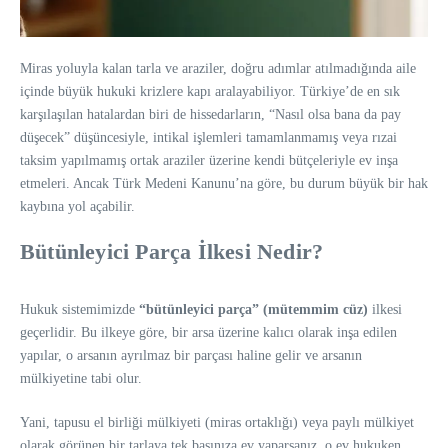
Miras yoluyla kalan tarla ve araziler, doğru adımlar atılmadığında aile
içinde büyük hukuki krizlere kapı aralayabiliyor. Türkiye’de en sık
karşılaşılan hatalardan biri de hissedarların, “Nasıl olsa bana da pay
düşecek” düşüncesiyle, intikal işlemleri tamamlanmamış veya rızai
taksim yapılmamış ortak araziler üzerine kendi bütçeleriyle ev inşa
etmeleri. Ancak Türk Medeni Kanunu’na göre, bu durum büyük bir hak
kaybına yol açabilir.
Bütünleyici Parça İlkesi Nedir?
Hukuk sistemimizde
“bütünleyici parça” (mütemmim cüz)
ilkesi
geçerlidir. Bu ilkeye göre, bir arsa üzerine kalıcı olarak inşa edilen
yapılar, o arsanın ayrılmaz bir parçası haline gelir ve arsanın
mülkiyetine tabi olur.
Yani, tapusu el birliği mülkiyeti (miras ortaklığı) veya paylı mülkiyet
olarak görünen bir tarlaya tek başınıza ev yaparsanız, o ev hukuken