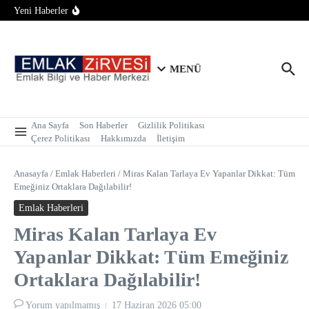
Konut Piyasasında İlk Yarı Raporu: Satışlar 700 Bine Yaklaştı
İçeriğe atla
Yeni Haberler
Tarım Arazilerinde Yapılaşma Şartı Değişti: Bağ Evi ve
Bungalov İçin 2 Hektar Sınırı Geldi!
Tapu Randevusunda Telefon Alternatifi: Alo 181 ile İnternetsiz
ve Kolay Randevu
MENÜ
Ana Sayfa
Son Haberler
Gizlilik Politikası
Çerez Politikası
Hakkımızda
İletişim
Anasayfa
/
Emlak Haberleri
/
Miras Kalan Tarlaya Ev Yapanlar Dikkat: Tüm
Emeğiniz Ortaklara Dağılabilir!
Emlak Haberleri
Miras Kalan Tarlaya Ev
Yapanlar Dikkat: Tüm Emeğiniz
Ortaklara Dağılabilir!
Yorum yapılmamış
17 Haziran 2026
05:00