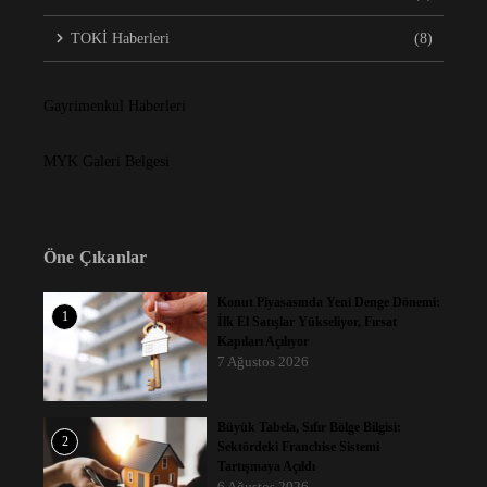
TOKİ Haberleri
(8)
Gayrimenkul Haberleri
MYK Galeri Belgesi
Öne Çıkanlar
Konut Piyasasında Yeni Denge Dönemi:
1
İlk El Satışlar Yükseliyor, Fırsat
Kapıları Açılıyor
7 Ağustos 2026
Büyük Tabela, Sıfır Bölge Bilgisi:
2
Sektördeki Franchise Sistemi
Tartışmaya Açıldı
6 Ağustos 2026