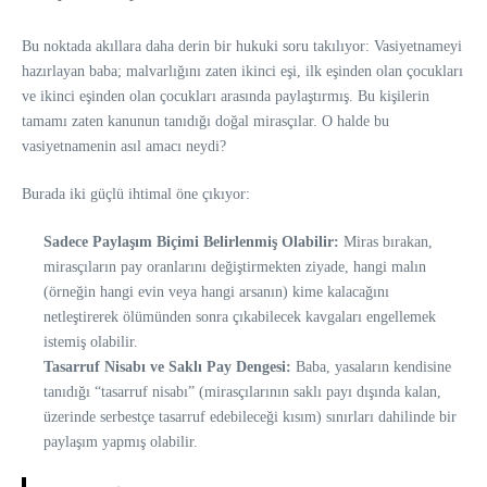
Bu noktada akıllara daha derin bir hukuki soru takılıyor: Vasiyetnameyi
hazırlayan baba; malvarlığını zaten ikinci eşi, ilk eşinden olan çocukları
ve ikinci eşinden olan çocukları arasında paylaştırmış. Bu kişilerin
tamamı zaten kanunun tanıdığı doğal mirasçılar. O halde bu
vasiyetnamenin asıl amacı neydi?
Burada iki güçlü ihtimal öne çıkıyor:
Sadece Paylaşım Biçimi Belirlenmiş Olabilir:
Miras bırakan,
mirasçıların pay oranlarını değiştirmekten ziyade, hangi malın
(örneğin hangi evin veya hangi arsanın) kime kalacağını
netleştirerek ölümünden sonra çıkabilecek kavgaları engellemek
istemiş olabilir.
Tasarruf Nisabı ve Saklı Pay Dengesi:
Baba, yasaların kendisine
tanıdığı “tasarruf nisabı” (mirasçılarının saklı payı dışında kalan,
üzerinde serbestçe tasarruf edebileceği kısım) sınırları dahilinde bir
paylaşım yapmış olabilir.