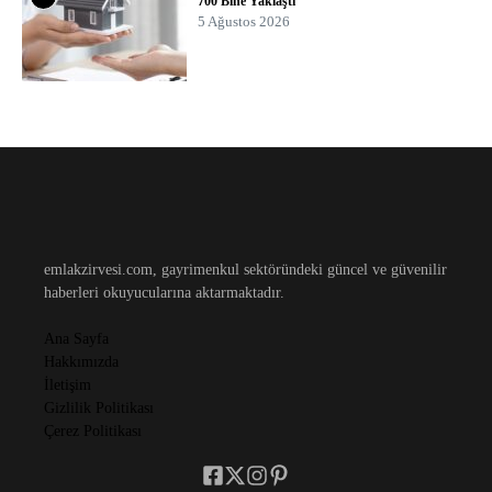
700 Bine Yaklaştı
5 Ağustos 2026
emlakzirvesi.com, gayrimenkul sektöründeki güncel ve güvenilir
haberleri okuyucularına aktarmaktadır.
Ana Sayfa
Hakkımızda
İletişim
Gizlilik Politikası
Çerez Politikası