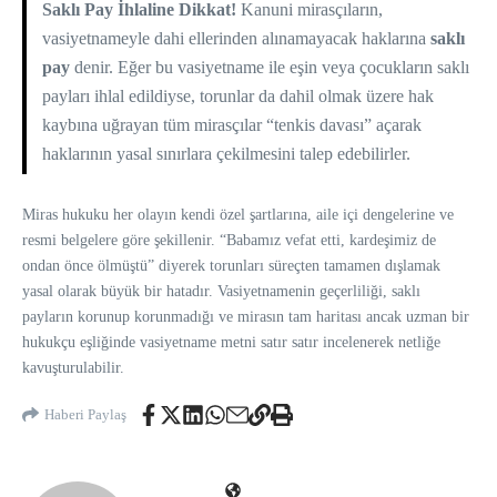
Saklı Pay İhlaline Dikkat!
Kanuni mirasçıların,
vasiyetnameyle dahi ellerinden alınamayacak haklarına
saklı
pay
denir. Eğer bu vasiyetname ile eşin veya çocukların saklı
payları ihlal edildiyse, torunlar da dahil olmak üzere hak
kaybına uğrayan tüm mirasçılar “tenkis davası” açarak
haklarının yasal sınırlara çekilmesini talep edebilirler.
Miras hukuku her olayın kendi özel şartlarına, aile içi dengelerine ve
resmi belgelere göre şekillenir. “Babamız vefat etti, kardeşimiz de
ondan önce ölmüştü” diyerek torunları süreçten tamamen dışlamak
yasal olarak büyük bir hatadır. Vasiyetnamenin geçerliliği, saklı
payların korunup korunmadığı ve mirasın tam haritası ancak uzman bir
hukukçu eşliğinde vasiyetname metni satır satır incelenerek netliğe
kavuşturulabilir.
Haberi Paylaş