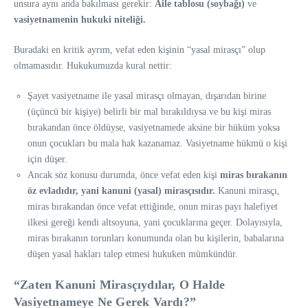
unsura aynı anda bakılması gerekir:
Aile tablosu (soybağı)
ve
vasiyetnamenin hukuki niteliği.
Buradaki en kritik ayrım, vefat eden kişinin “yasal mirasçı” olup
olmamasıdır. Hukukumuzda kural nettir:
Şayet vasiyetname ile yasal mirasçı olmayan, dışarıdan birine
(üçüncü bir kişiye) belirli bir mal bırakıldıysa ve bu kişi miras
bırakandan önce öldüyse, vasiyetnamede aksine bir hüküm yoksa
onun çocukları bu mala hak kazanamaz. Vasiyetname hükmü o kişi
için düşer.
Ancak söz konusu durumda, önce vefat eden kişi
miras bırakanın
öz evladıdır, yani kanuni (yasal) mirasçısıdır.
Kanuni mirasçı,
miras bırakandan önce vefat ettiğinde, onun miras payı halefiyet
ilkesi gereği kendi altsoyuna, yani çocuklarına geçer. Dolayısıyla,
miras bırakanın torunları konumunda olan bu kişilerin, babalarına
düşen yasal hakları talep etmesi hukuken mümkündür.
“Zaten Kanuni Mirasçıydılar, O Halde
Vasiyetnameye Ne Gerek Vardı?”