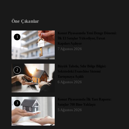
Öne Çıkanlar
Konut Piyasasında Yeni Denge Dönemi:
1
İlk El Satışlar Yükseliyor, Fırsat
Kapıları Açılıyor
7 Ağustos 2026
Büyük Tabela, Sıfır Bölge Bilgisi:
2
Sektördeki Franchise Sistemi
Tartışmaya Açıldı
6 Ağustos 2026
Konut Piyasasında İlk Yarı Raporu:
3
Satışlar 700 Bine Yaklaştı
5 Ağustos 2026