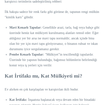
karıştırıcı terimlerin sadeleştirilmiş rehberi:
İlk bakışta sadece bir renk farkı gibi görünse de, tapunun rengi mülkün
“kimlik kartı” gibidir.
Mavi Kenarlı Tapular:
Genellikle arazi, tarla, bağ veya bahçe gibi
üzerinde henüz kat mülkiyeti kurulmamış alanları temsil eder. Eğer
aldığınız yer bir arsa ise mavi tapu normaldir; ancak içinde bina
olan bir yer için mavi tapu görüyorsanız, o binanın ruhsat ve iskan
durumunu iyice sorgulamanız gerekir.
Pembe Kenarlı Tapular:
“Mülkiyet”in tescillendiği tapulardır.
Üzerinde bir yapının bulunduğu, bağımsız bölümlerin belirlendiği
konut veya iş yerleri için verilir.
Kat İrtifakı mı, Kat Mülkiyeti mi?
Ev alırken en çok karşılaşılan ve karıştırılan ikili budur.
Kat İrtifakı:
İnşaatına başlanacak veya devam eden bir binadaki