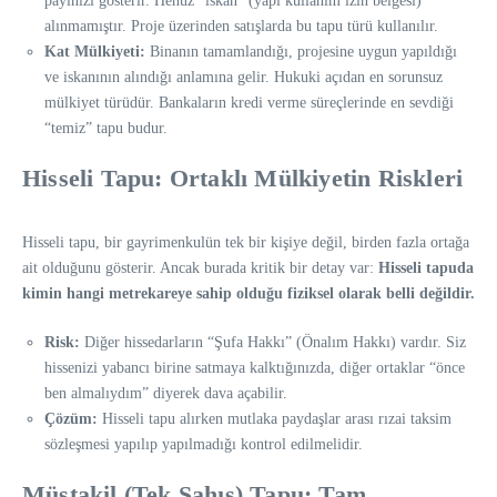
payınızı gösterir. Henüz “iskan” (yapı kullanım izin belgesi)
alınmamıştır. Proje üzerinden satışlarda bu tapu türü kullanılır.
Kat Mülkiyeti:
Binanın tamamlandığı, projesine uygun yapıldığı
ve iskanının alındığı anlamına gelir. Hukuki açıdan en sorunsuz
mülkiyet türüdür. Bankaların kredi verme süreçlerinde en sevdiği
“temiz” tapu budur.
Hisseli Tapu: Ortaklı Mülkiyetin Riskleri
Hisseli tapu, bir gayrimenkulün tek bir kişiye değil, birden fazla ortağa
ait olduğunu gösterir. Ancak burada kritik bir detay var:
Hisseli tapuda
kimin hangi metrekareye sahip olduğu fiziksel olarak belli değildir.
Risk:
Diğer hissedarların “Şufa Hakkı” (Önalım Hakkı) vardır. Siz
hissenizi yabancı birine satmaya kalktığınızda, diğer ortaklar “önce
ben almalıydım” diyerek dava açabilir.
Çözüm:
Hisseli tapu alırken mutlaka paydaşlar arası rızai taksim
sözleşmesi yapılıp yapılmadığı kontrol edilmelidir.
Müstakil (Tek Şahıs) Tapu: Tam