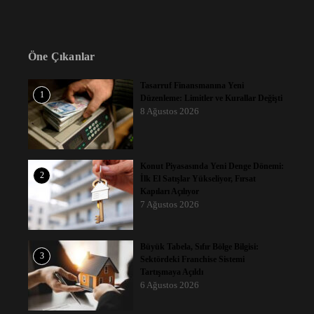
Öne Çıkanlar
Tasarruf Finansmanına Yeni
1
Düzenleme: Limitler ve Kurallar Değişti
8 Ağustos 2026
Konut Piyasasında Yeni Denge Dönemi:
2
İlk El Satışlar Yükseliyor, Fırsat
Kapıları Açılıyor
7 Ağustos 2026
Büyük Tabela, Sıfır Bölge Bilgisi:
3
Sektördeki Franchise Sistemi
Tartışmaya Açıldı
6 Ağustos 2026