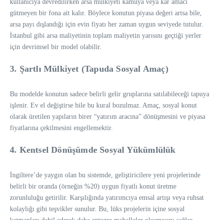
kullanıcıya devredilirken arsa mülkiyeti kamuya veya kar amacı
gütmeyen bir fona ait kalır. Böylece konutun piyasa değeri artsa bile,
arsa payı dışlandığı için evin fiyatı her zaman uygun seviyede tutulur.
İstanbul gibi arsa maliyetinin toplam maliyetin yarısını geçtiği yerler
için devrimsel bir model olabilir.
3. Şartlı Mülkiyet (Tapuda Sosyal Amaç)
Bu modelde konutun sadece belirli gelir gruplarına satılabileceği tapuya
işlenir. Ev el değiştirse bile bu kural bozulmaz. Amaç, sosyal konut
olarak üretilen yapıların birer “yatırım aracına” dönüşmesini ve piyasa
fiyatlarına çekilmesini engellemektir.
4. Kentsel Dönüşümde Sosyal Yükümlülük
İngiltere’de yaygın olan bu sistemde, geliştiricilere yeni projelerinde
belirli bir oranda (örneğin %20) uygun fiyatlı konut üretme
zorunluluğu getirilir. Karşılığında yatırımcıya emsal artışı veya ruhsat
kolaylığı gibi teşvikler sunulur. Bu, lüks projelerin içine sosyal