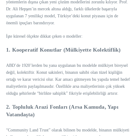
yöntemlerin dışına çıkan yeni çözüm modellerini zorunlu kılıyor. Prof.
Dr. Ali Hepşen’in mercek altına aldığı, farklı ülkelerde başarıyla
uygulanan 7 yenilikçi model, Türkiye’deki konut piyasası için de
önemli ipuçları barındırıyor.
İşte küresel ölçekte dikkat çeken o modeller:
1. Kooperatif Konutlar (Mülkiyette Kolektiflik)
ABD’de 1920’lerden bu yana uygulanan bu modelde mülkiyet bireysel
değil, kolektiftir. Konut sakinleri, binanın sahibi olan tüzel kişiliğin
ortağı ve karar vericisi olur. Kar amacı gütmeyen bu yapıda temel hedef
maliyetlerin paylaşılmasıdır. Özellikle arsa maliyetlerinin çok yüksek
olduğu şehirlerde “birlikte sahiplik” fikriyle erişilebilirliği artırır.
2. Topluluk Arazi Fonları (Arsa Kamuda, Yapı
Vatandaşta)
“Community Land Trust” olarak bilinen bu modelde, binanın mülkiyeti