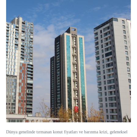
Dünya genelinde tırmanan konut fiyatları ve barınma krizi, geleneksel