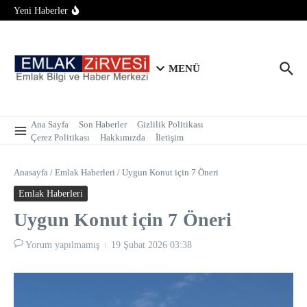
Bungalov İçin 2 Hektar Sınırı Geldi!
İçeriğe atla
Yeni Haberler
Tapu Randevusunda Telefon Alternatifi: Alo 181 ile İnternetsiz
ve Kolay Randevu
İstanbul’da Metrekare Fiyatı 250 Bin Lirayı Aşarak Altınla
Yarışıyor!
MENÜ
Ana Sayfa
Son Haberler
Gizlilik Politikası
Çerez Politikası
Hakkımızda
İletişim
Anasayfa
/
Emlak Haberleri
/
Uygun Konut için 7 Öneri
Emlak Haberleri
Uygun Konut için 7 Öneri
Yorum yapılmamış
19 Şubat 2026
03:38