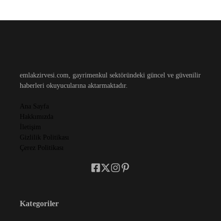
emlakzirvesi.com, gayrimenkul sektöründeki güncel ve güvenilir
haberleri okuyucularına aktarmaktadır.
Ana Sayfa
Hakkımızda
İletişim
Gizlilik Politikası
Çerez Politikası
Kategoriler