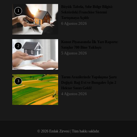
Büyük Tabela, Sıfır Bölge Bilgisi:
1
Sektördeki Franchise Sistemi
Tartışmaya Açıldı
6 Ağustos 2026
Konut Piyasasında İlk Yarı Raporu:
2
Satışlar 700 Bine Yaklaştı
5 Ağustos 2026
Tarım Arazilerinde Yapılaşma Şartı
3
Değişti: Bağ Evi ve Bungalov İçin 2
Hektar Sınırı Geldi!
4 Ağustos 2026
© 2026 Emlak Zirvesi | Tüm hakkı saklıdır.