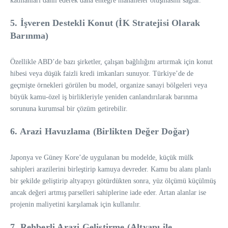
katmanları dahil ederek daha entegre mahalleler oluşmasını sağlar.
5. İşveren Destekli Konut (İK Stratejisi Olarak
Barınma)
Özellikle ABD’de bazı şirketler, çalışan bağlılığını artırmak için konut
hibesi veya düşük faizli kredi imkanları sunuyor. Türkiye’de de
geçmişte örnekleri görülen bu model, organize sanayi bölgeleri veya
büyük kamu-özel iş birlikleriyle yeniden canlandırılarak barınma
sorununa kurumsal bir çözüm getirebilir.
6. Arazi Havuzlama (Birlikten Değer Doğar)
Japonya ve Güney Kore’de uygulanan bu modelde, küçük mülk
sahipleri arazilerini birleştirip kamuya devreder. Kamu bu alanı planlı
bir şekilde geliştirip altyapıyı götürdükten sonra, yüz ölçümü küçülmüş
ancak değeri artmış parselleri sahiplerine iade eder. Artan alanlar ise
projenin maliyetini karşılamak için kullanılır.
7. Rehberli Arazi Geliştirme (Altyapı ile