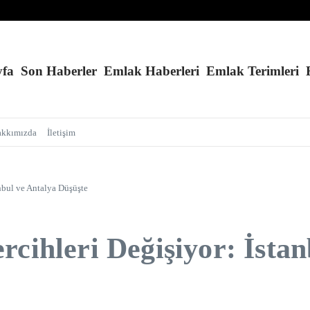
iz ve Kolay Randevu
ışıyor!
yle Evini Teslim Alan Tüketiciye Müjde!
yfa
Son Haberler
Emlak Haberleri
Emlak Terimleri
akkımızda
İletişim
anbul ve Antalya Düşüşte
rcihleri Değişiyor: İstan