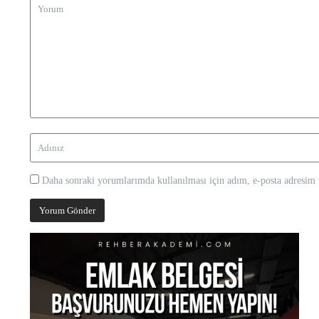
Daha sonraki yorumlarımda kullanılması için adım, e-posta adresim v