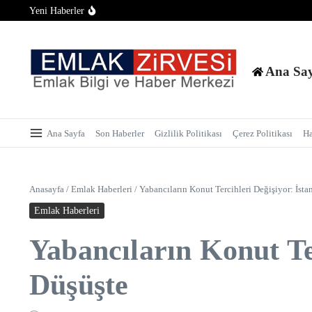
Tapu Randevusunda Telefon Alternatifi: Alo 181 ile İnternets
İçeriğe atla
Yeni Haberler
İstanbul’da Metrekare Fiyatı 250 Bin Lirayı Aşarak Altınla Yar
Yargıtay’dan Çifte Satış Mağdurlarına Emsal Karar: Sözleşme
Ana Sa
Ana Sayfa
Son Haberler
Gizlilik Politikası
Çerez Politikası
H
Anasayfa
/
Emlak Haberleri
/
Yabancıların Konut Tercihleri Değişiyor: İst
Emlak Haberleri
Yabancıların Konut Te
Düşüşte