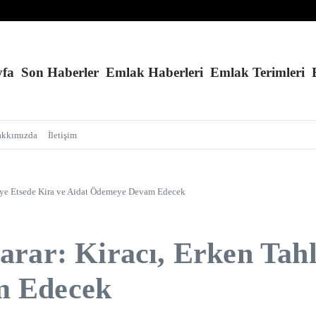
ov İçin 2 Hektar Sınırı Geldi!
iz ve Kolay Randevu
ışıyor!
yfa
Son Haberler
Emlak Haberleri
Emlak Terimleri
akkımızda
İletişim
liye Etsede Kira ve Aidat Ödemeye Devam Edecek
rar: Kiracı, Erken Tahl
m Edecek