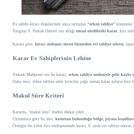
Ev sahibi-kiracı ilişkilerinde sıkça tartışılan
“erken tahliye”
konusuna Y
Yargıtay 6. Hukuk Dairesi’nin aldığı
emsal nitelikteki karar
, kira söz
Karara göre,
kiracı sözleşme süresi bitmeden evi tahliye ederse
, taş
Karar Ev Sahiplerinin Lehine
Yüksek Mahkeme’nin bu kararı,
erken tahliye nedeniyle gelir kaybı 
Daha önce, erken tahliye eden kiracılar çoğu zaman kalan ayların kira b
Makul Süre Kriteri
Kararda, “makul süre” ifadesi dikkat çekti.
Uzmanlara göre bu süre,
konutun bulunduğu bölge, piyasa koşulları 
Örneğin bir yıllık kira sözleşmesinde kiracı, 8. ayda evi tahliye ederse;