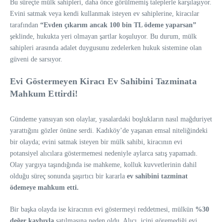
Bu süreçte mülk sahipleri, daha önce görülmemiş taleplerle karşılaşıyor.
Evini satmak veya kendi kullanmak isteyen ev sahiplerine, kiracılar
tarafından
“Evden çıkarım ancak 100 bin TL ödeme yaparsan”
şeklinde, hukukta yeri olmayan şartlar koşuluyor. Bu durum, mülk
sahipleri arasında adalet duygusunu zedelerken hukuk sistemine olan
güveni de sarsıyor.
Evi Göstermeyen Kiracı Ev Sahibini Tazminata
Mahkum Ettirdi!
Gündeme yansıyan son olaylar, yasalardaki boşlukların nasıl mağduriyet
yarattığını gözler önüne serdi. Kadıköy’de yaşanan emsal niteliğindeki
bir olayda; evini satmak isteyen bir mülk sahibi, kiracının evi
potansiyel alıcılara göstermemesi nedeniyle aylarca satış yapamadı.
Olay yargıya taşındığında ise mahkeme, kolluk kuvvetlerinin dahil
olduğu süreç sonunda şaşırtıcı bir kararla
ev sahibini tazminat
ödemeye mahkum etti.
Bir başka olayda ise kiracının evi göstermeyi reddetmesi, mülkün
%30
değer kaybıyla
satılmasına neden oldu. Alıcı, içini göremediği evi