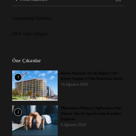
Gayrimenkul Haberleri
MYK Galeri Belgesi
Öne Çıkanlar
Konut Alıcısının Tercihi Değişti: Sıfır
1
Konut Satışları 4 Yılın Rekorunu Kırdı!
10 Ağustos 2026
Milyonlarca Mirasçıyı İlgilendiren Yeni
2
Dönem: Hisseli Tapuda Satış Kuralları
Değişiyor
9 Ağustos 2026