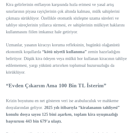
Kira gelirlerinin enflasyon karşısında hızla erimesi ve yasal artış
sınırlarının piyasa rayiçlerinin çok altında kalması, mülk sahiplerini
çıkmaza sürüklüyor. Özellikle otomatik sözleşme uzama süreleri ve
tahliye süreçlerinin yıllarca sürmesi, ev sahiplerinin mülkiyet haklarını
kullanmasını fiilen imkansız hale getiriyor.
Uzmanlar, yasanın kiracıyı koruma refleksinin, bugünkü olağanüstü
ekonomik koşullarda
“kötü niyetli kullanıma”
zemin hazırladığını
belirtiyor. Düşük kira ödeyen veya mülkü hor kullanan kiracının tahliye
edilememesi, yargı yükünü artırırken toplumsal huzursuzluğu da
körüklüyor.
“Evden Çıkarım Ama 100 Bin TL İsterim”
Krizin boyutunu en net gösteren veri ise arabuluculuk ve mahkeme
dosyalarından geliyor.
2025 yılı itibarıyla “kiralananın tahliyesi”
konulu dosya sayısı 125 bini aşarken, toplam kira uyuşmazlığı
başvurusu 443 bin 679’a ulaştı.