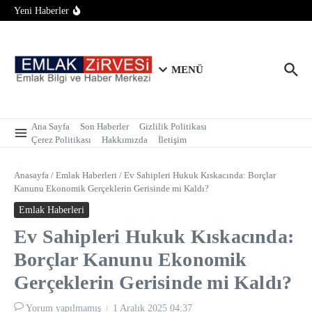
İçeriğe atla
Değişti
Yeni Haberler
Konut Piyasasında Yeni Denge Dönemi: İlk El Satışlar
Yükseliyor, Fırsat Kapıları Açılıyor
Büyük Tabela, Sıfır Bölge Bilgisi: Sektördeki Franchise
Sistemi Tartışmaya Açıldı
MENÜ
Ana Sayfa
Son Haberler
Gizlilik Politikası
Çerez Politikası
Hakkımızda
İletişim
Anasayfa
/
Emlak Haberleri
/
Ev Sahipleri Hukuk Kıskacında: Borçlar
Kanunu Ekonomik Gerçeklerin Gerisinde mi Kaldı?
Emlak Haberleri
Ev Sahipleri Hukuk Kıskacında:
Borçlar Kanunu Ekonomik
Gerçeklerin Gerisinde mi Kaldı?
Yorum yapılmamış
1 Aralık 2025
04:37