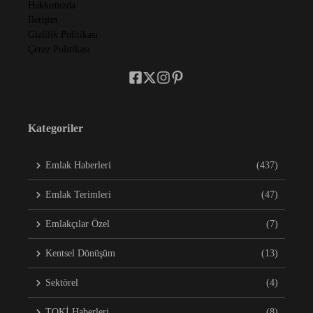
Hakkımızda
İletişim
Gizlilik Politikası
Çerez Politikası
Kategoriler
Emlak Haberleri
(437)
Emlak Terimleri
(47)
Emlakçılar Özel
(7)
Kentsel Dönüşüm
(13)
Sektörel
(4)
TOKİ Haberleri
(8)