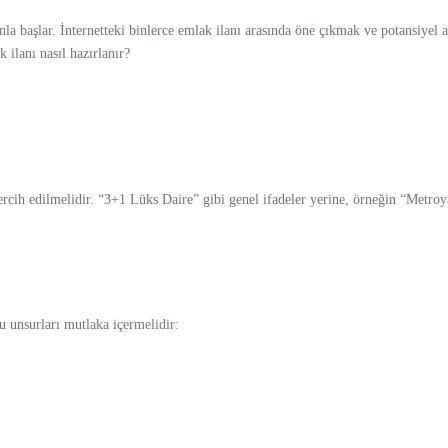
anla başlar. İnternetteki binlerce emlak ilanı arasında öne çıkmak ve potansiyel a
 ilanı nasıl hazırlanır?
k tercih edilmelidir. “3+1 Lüks Daire” gibi genel ifadeler yerine, örneğin “Met
şu unsurları mutlaka içermelidir: