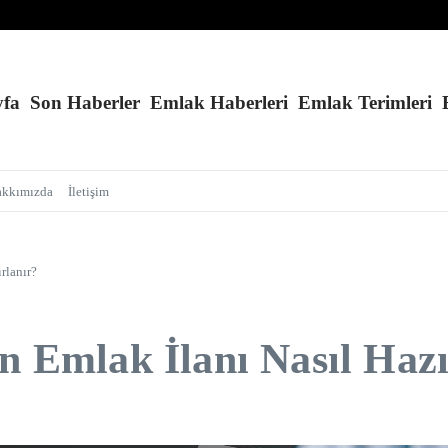
ov İçin 2 Hektar Sınırı Geldi!
iz ve Kolay Randevu
ışıyor!
yfa
Son Haberler
Emlak Haberleri
Emlak Terimleri
akkımızda
İletişim
rlanır?
an Emlak İlanı Nasıl Hazı