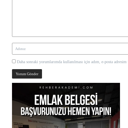
Daha sonraki yorumlarımda kullanılması için adım, e-posta adresim v