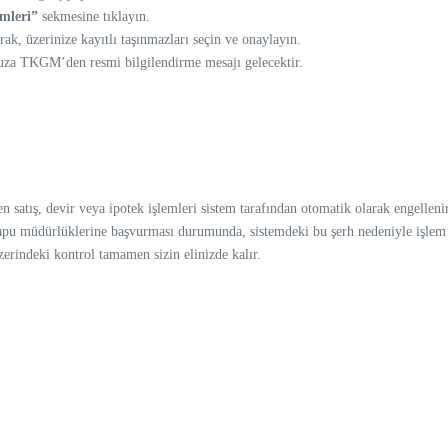
emleri”
sekmesine tıklayın.
ak, üzerinize kayıtlı taşınmazları seçin ve onaylayın.
uza TKGM’den resmi bilgilendirme mesajı gelecektir.
en satış, devir veya ipotek işlemleri sistem tarafından otomatik olarak engellenir
 tapu müdürlüklerine başvurması durumunda, sistemdeki bu şerh nedeniyle işlem
zerindeki kontrol tamamen sizin elinizde kalır.