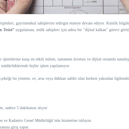
irişimleri, gayrimenkul sahiplerini tedirgin etmeye devam ediyor. Kimlik bilgile
 Tesisi”
uygulaması, mülk sahipleri için adeta bir “dijital kalkan” görevi görü
vir işlemlerine karşı en etkili önlem, tamamen ücretsiz ve dijital ortamda sun
u müdürlüklerinde hiçbir işlem yapılamıyor.
ektiği bu yöntem, ev, arsa veya dükkan sahibi olan herkesi yakından ilgilendir
, sadece 5 dakikanızı alıyor:
u ve Kadastro Genel Müdürlüğü’nün hizmetine tıklayın.
nına giriş yapın.