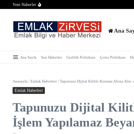
Konut Piyasasında İlk Yarı Raporu: Satışlar 700 Bine Yaklaştı
İçeriğe atla
Yeni Haberler
Tarım Arazilerinde Yapılaşma Şartı Değişti: Bağ Evi ve Bungal
Tapu Randevusunda Telefon Alternatifi: Alo 181 ile İnternets
Ana Sa
Ana Sayfa
Son Haberler
Gizlilik Politikası
Çerez Politikası
H
Anasayfa
/
Emlak Haberleri
/
Tapunuzu Dijital Kilitle Koruma Altına Alın:
Emlak Haberleri
Tapunuzu Dijital Kili
İşlem Yapılamaz Beya