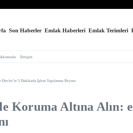
ov İçin 2 Hektar Sınırı Geldi!
iz ve Kolay Randevu
yfa
Son Haberler
Emlak Haberleri
Emlak Terimleri
akkımızda
İletişim
 e-Devlet’te 5 Dakikada İşlem Yapılamaz Beyanı
tle Koruma Altına Alın: 
nı