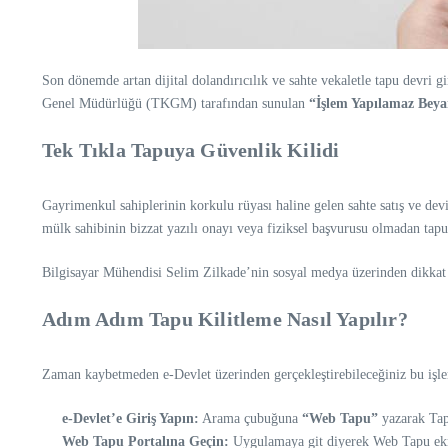
Son dönemde artan dijital dolandırıcılık ve sahte vekaletle tapu devri g
Genel Müdürlüğü (TKGM) tarafından sunulan
“İşlem Yapılamaz Beyan
Tek Tıkla Tapuya Güvenlik Kilidi
Gayrimenkul sahiplerinin korkulu rüyası haline gelen sahte satış ve de
mülk sahibinin bizzat yazılı onayı veya fiziksel başvurusu olmadan tap
Bilgisayar Mühendisi Selim Zilkade’nin sosyal medya üzerinden dikkat ç
Adım Adım Tapu Kilitleme Nasıl Yapılır?
Zaman kaybetmeden e-Devlet üzerinden gerçekleştirebileceğiniz bu işlem
e-Devlet’e Giriş Yapın:
Arama çubuğuna
“Web Tapu”
yazarak Tap
Web Tapu Portalına Geçin:
Uygulamaya git diyerek Web Tapu ekra