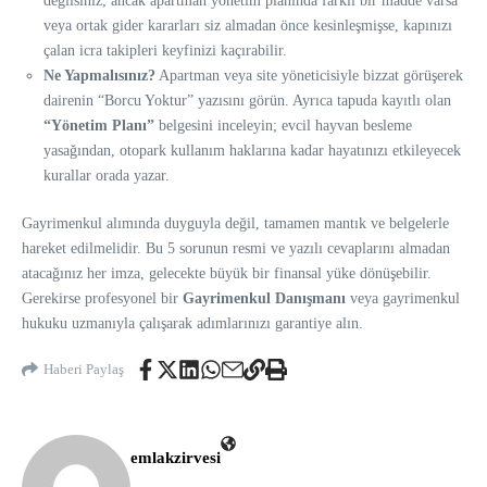
değilsiniz; ancak apartman yönetim planında farklı bir madde varsa
veya ortak gider kararları siz almadan önce kesinleşmişse, kapınızı
çalan icra takipleri keyfinizi kaçırabilir.
Ne Yapmalısınız?
Apartman veya site yöneticisiyle bizzat görüşerek
dairenin “Borcu Yoktur” yazısını görün. Ayrıca tapuda kayıtlı olan
“Yönetim Planı”
belgesini inceleyin; evcil hayvan besleme
yasağından, otopark kullanım haklarına kadar hayatınızı etkileyecek
kurallar orada yazar.
Gayrimenkul alımında duyguyla değil, tamamen mantık ve belgelerle
hareket edilmelidir. Bu 5 sorunun resmi ve yazılı cevaplarını almadan
atacağınız her imza, gelecekte büyük bir finansal yüke dönüşebilir.
Gerekirse profesyonel bir
Gayrimenkul Danışmanı
veya gayrimenkul
hukuku uzmanıyla çalışarak adımlarınızı garantiye alın.
Haberi Paylaş
emlakzirvesi