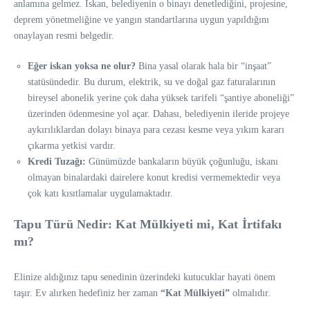
anlamına gelmez. İskan, belediyenin o binayı denetlediğini, projesine,
deprem yönetmeliğine ve yangın standartlarına uygun yapıldığını
onaylayan resmi belgedir.
Eğer iskan yoksa ne olur?
Bina yasal olarak hala bir “inşaat”
statüsündedir. Bu durum, elektrik, su ve doğal gaz faturalarının
bireysel abonelik yerine çok daha yüksek tarifeli “şantiye aboneliği”
üzerinden ödenmesine yol açar. Dahası, belediyenin ileride projeye
aykırılıklardan dolayı binaya para cezası kesme veya yıkım kararı
çıkarma yetkisi vardır.
Kredi Tuzağı:
Günümüzde bankaların büyük çoğunluğu, iskanı
olmayan binalardaki dairelere konut kredisi vermemektedir veya
çok katı kısıtlamalar uygulamaktadır.
Tapu Türü Nedir: Kat Mülkiyeti mi, Kat İrtifakı
mı?
Elinize aldığınız tapu senedinin üzerindeki kutucuklar hayati önem
taşır. Ev alırken hedefiniz her zaman
“Kat Mülkiyeti”
olmalıdır.