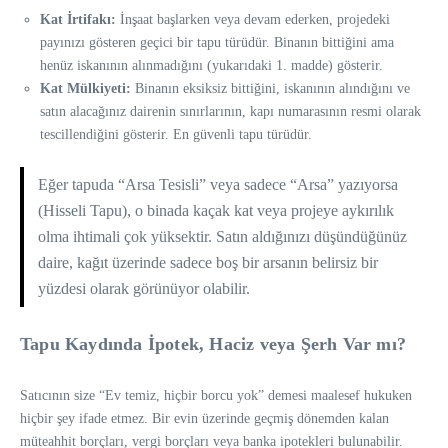
Kat İrtifakı:
İnşaat başlarken veya devam ederken, projedeki
payınızı gösteren geçici bir tapu türüdür. Binanın bittiğini ama
henüz iskanının alınmadığını (yukarıdaki 1. madde) gösterir.
Kat Mülkiyeti:
Binanın eksiksiz bittiğini, iskanının alındığını ve
satın alacağınız dairenin sınırlarının, kapı numarasının resmi olarak
tescillendiğini gösterir. En güvenli tapu türüdür.
Eğer tapuda “Arsa Tesisli” veya sadece “Arsa” yazıyorsa
(Hisseli Tapu), o binada kaçak kat veya projeye aykırılık
olma ihtimali çok yüksektir. Satın aldığınızı düşündüğünüz
daire, kağıt üzerinde sadece boş bir arsanın belirsiz bir
yüzdesi olarak görünüyor olabilir.
Tapu Kaydında İpotek, Haciz veya Şerh Var mı?
Satıcının size “Ev temiz, hiçbir borcu yok” demesi maalesef hukuken
hiçbir şey ifade etmez. Bir evin üzerinde geçmiş dönemden kalan
müteahhit borçları, vergi borçları veya banka ipotekleri bulunabilir.