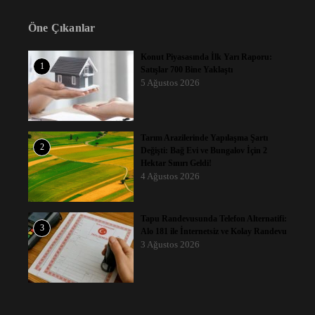
Öne Çıkanlar
Konut Piyasasında İlk Yarı Raporu:
1
Satışlar 700 Bine Yaklaştı
5 Ağustos 2026
Tarım Arazilerinde Yapılaşma Şartı
2
Değişti: Bağ Evi ve Bungalov İçin 2
Hektar Sınırı Geldi!
4 Ağustos 2026
Tapu Randevusunda Telefon Alternatifi:
3
Alo 181 ile İnternetsiz ve Kolay Randevu
3 Ağustos 2026