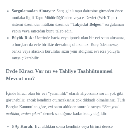
Sorgulamadan Almayın:
Satış günü tapu dairesine gitmeden önce
mutlaka ilgili Tapu Müdürlüğü’nden veya e-Devlet (Web Tapu)
sistemi üzerinden mülkün üzerinde
“Takyidat Belgesi”
sorgulaması
yapın veya satıcıdan bunu talep edin.
Büyük Risk:
Üzerinde haciz veya ipotek olan bir evi satın alırsanız,
o borçları da evle birlikte devralmış olursunuz. Borç ödenmezse,
banka veya alacaklı kurumlar sizin yeni aldığınız evi icra yoluyla
satışa çıkarabilir.
Evde Kiracı Var mı ve Tahliye Taahhütnamesi
Mevcut mu?
İçinde kiracı olan bir evi “yatırımlık” olarak alıyorsanız sorun yok gibi
görünebilir; ancak kendiniz oturacaksanız çok dikkatli olmalısınız. Türk
Borçlar Kanunu’na göre, evi satın aldıktan sonra kiracıya
“Ben yeni
malikim, evden çıkın”
demek sandığınız kadar kolay değildir.
6 Ay Kuralı:
Evi aldıktan sonra kendiniz veya birinci derece