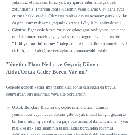
yakınınız oturacaksa, kiracıya
1 ay içinde
ihtarname çekmek
zorundasınız. İhtardan sonra kiracının yasal olarak 6 ay daha evde
oturma hakkı vardır. Çıkmazsa tahliye davası açmanız gerekir ki bu
da günümüz mahkeme yoğunluklarında 1-2 yılı bulabilmektedir.
Çözüm:
Eğer evde kiracı varsa ve çıkacağını söylüyorsa, satıcıdan
mutlaka noter onaylı veya yasal şartlara uygun düzenlenmiş bir
“Tahliye Taahhütnamesi”
talep edin. Aksi takdirde paranızla rezil
olabilir, kendi aldığınız eve aylarca taşınamayabilirsiniz.
Yönetim Planı Nedir ve Geçmiş Dönem
Aidat/Ortak Gider Borcu Var mı?
Genelde gözden kaçan ama taşındıktan sonra can sıkan en büyük
detaylardan biri apartman veya site borçlarıdır.
Ortak Borçlar:
Binanın dış cephe mantolaması, asansör
yenilenmesi veya havuz bakımı gibi büyük masraflar için geçmişte
bir karar alınmış ve satıcı bu payı ödememiş olabilir. Kanunen, yeni
malik olarak eski sahibinin kişisel aidat borcundan sorumlu