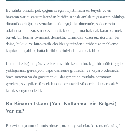
Ev sahibi olmak, pek çoğumuz için hayatımızın en büyük ve en
heyecan verici yatırımlarından biridir. Ancak emlak piyasasının oldukça
dinamik olduğu, mevzuatların sıkılaştığı bu dönemde, sadece evin
odalarına, manzarasına veya mutfak dolaplarına bakarak karar vermek
büyük bir kumar oynamak demektir. Dışarıdan kusursuz görünen bir
daire, hukuki ve bürokratik eksikler yüzünden ileride size mahkeme
kapılarını açabilir, hatta birikimlerinizi elinizden alabilir.
Bir mülke beğeni gözüyle bakmayı bir kenara bırakıp, bir müfettiş gibi
yaklaşmanız gerekiyor. Tapu dairesine gitmeden ve kaparo ödemeden
önce satıcıya ya da gayrimenkul danışmanına mutlaka sormanız
gereken, sizi yıllar sürecek hukuki ve maddi yüklerden kurtaracak 5
kritik soruyu derledik.
Bu Binanın İskanı (Yapı Kullanma İzin Belgesi)
Var mı?
Bir evin inşaatının bitmiş olması, oranın yasal olarak “tamamlandığı”